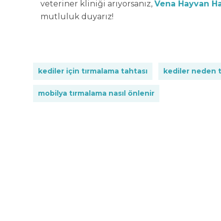
veteriner kliniği arıyorsanız,
Vena Hayvan Ha
mutluluk duyarız!
kediler için tırmalama tahtası
kediler neden t
mobilya tırmalama nasıl önlenir