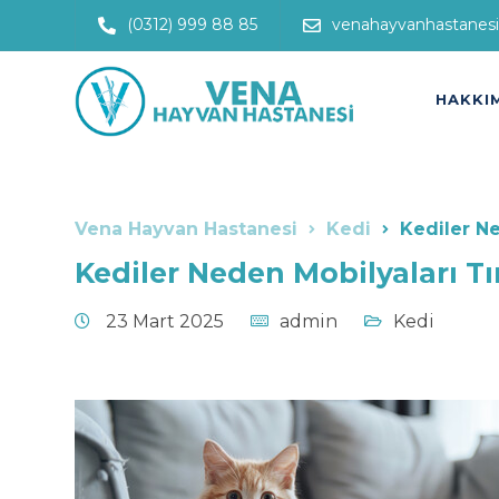
(0312) 999 88 85
venahayvanhastanes
HAKKI
Vena Hayvan Hastanesi
Kedi
Kediler Ne
Kediler Neden Mobilyaları Tı
23 Mart 2025
admin
Kedi