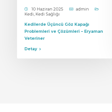
l
10 Haziran 2025
admin
Kedi
,
Kedi Sağlığı
Kedilerde Üçüncü Göz Kapağı
Problemleri ve Çözümleri – Eryaman
Veteriner
Detay