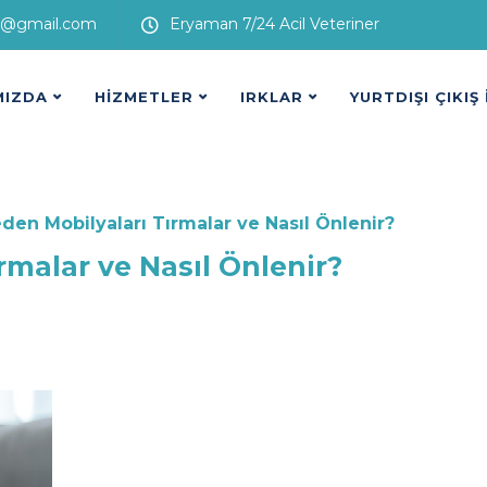
i@gmail.com
Eryaman 7/24 Acil Veteriner
MIZDA
HİZMETLER
IRKLAR
YURTDIŞI ÇIKIŞ
den Mobilyaları Tırmalar ve Nasıl Önlenir?
rmalar ve Nasıl Önlenir?