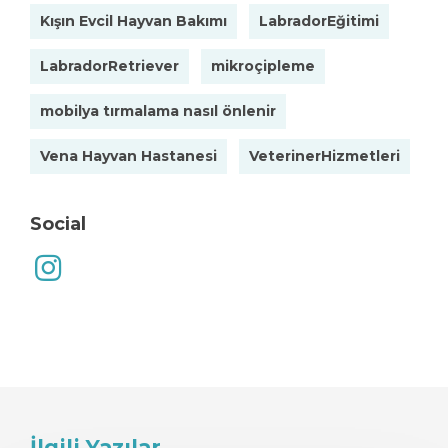
Kışın Evcil Hayvan Bakımı
LabradorEğitimi
LabradorRetriever
mikroçipleme
mobilya tırmalama nasıl önlenir
Vena Hayvan Hastanesi
VeterinerHizmetleri
Social
İlgili Yazılar