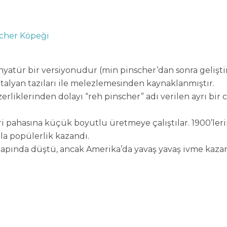
cher Köpeği
yatür bir versiyonudur (min pinscher’dan sonra gelişti
lyan tazıları ile melezlemesinden kaynaklanmıştır.
rliklerinden dolayı “reh pinscher” adı verilen ayrı bir ci
kleri pahasına küçük boyutlu üretmeye çalıştılar. 1900’ler
la popülerlik kazandı.
çapında düştü, ancak Amerika’da yavaş yavaş ivme kazan