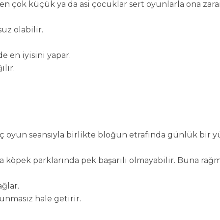
n çok küçük ya da asi çocuklar sert oyunlarla ona zarar
z olabilir.
 en iyisini yapar.
lır.
ç oyun seansıyla birlikte bloğun etrafında günlük bir y
köpek parklarında pek başarılı olmayabilir. Buna rağ
ğlar.
nmasız hale getirir.