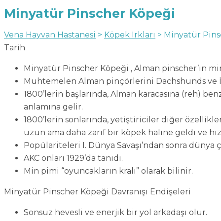
Minyatür Pinscher Köpeği
Vena Hayvan Hastanesi
>
Köpek Irkları
>
Minyatür Pins
Tarih
Minyatür Pinscher Köpeği , Alman pinscher’ın min
Muhtemelen Alman pinçörlerini Dachshunds ve İta
1800’lerin başlarında, Alman karacasına (reh) benze
anlamına gelir.
1800’lerin sonlarında, yetiştiriciler diğer özelli
uzun ama daha zarif bir köpek haline geldi ve hız
Popülariteleri I. Dünya Savaşı’ndan sonra dünya 
AKC onları 1929’da tanıdı.
Min pimi “oyuncakların kralı” olarak bilinir.
Minyatür Pinscher Köpeği Davranışı Endişeleri
Sonsuz hevesli ve enerjik bir yol arkadaşı olur.