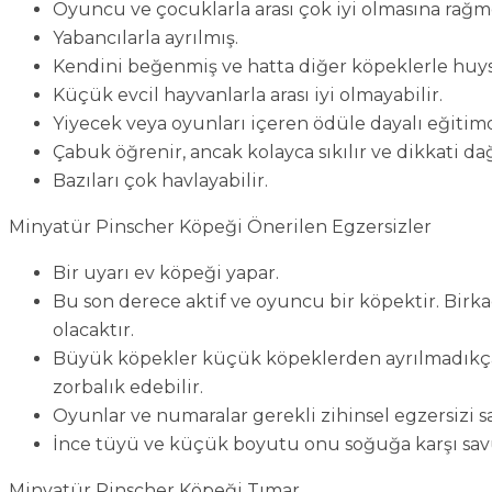
Oyuncu ve çocuklarla arası çok iyi olmasına rağme
Yabancılarla ayrılmış.
Kendini beğenmiş ve hatta diğer köpeklerle huysu
Küçük evcil hayvanlarla arası iyi olmayabilir.
Yiyecek veya oyunları içeren ödüle dayalı eğitimde
Çabuk öğrenir, ancak kolayca sıkılır ve dikkati dağı
Bazıları çok havlayabilir.
Minyatür Pinscher Köpeği Önerilen Egzersizler
Bir uyarı ev köpeği yapar.
Bu son derece aktif ve oyuncu bir köpektir. Birka
olacaktır.
Büyük köpekler küçük köpeklerden ayrılmadıkça 
zorbalık edebilir.
Oyunlar ve numaralar gerekli zihinsel egzersizi sa
İnce tüyü ve küçük boyutu onu soğuğa karşı savu
Minyatür Pinscher Köpeği Tımar