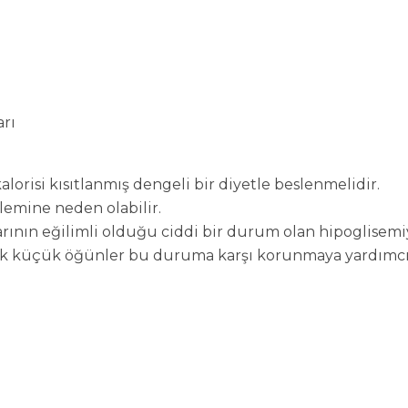
rı
kalorisi kısıtlanmış dengeli bir diyetle beslenmelidir.
lemine neden olabilir.
ının eğilimli olduğu ciddi bir durum olan hipoglisemiy
ık küçük öğünler bu duruma karşı korunmaya yardımcı o