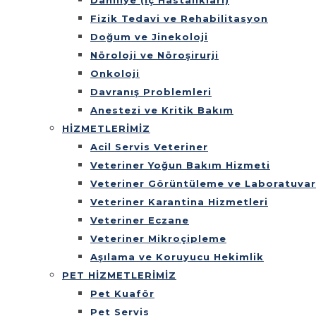
Dahiliye (İç Hastalıkları)
Fizik Tedavi ve Rehabilitasyon
Doğum ve Jinekoloji
Nöroloji ve Nöroşirurji
Onkoloji
Davranış Problemleri
Anestezi ve Kritik Bakım
HİZMETLERİMİZ
Acil Servis Veteriner
Veteriner Yoğun Bakım Hizmeti
Veteriner Görüntüleme ve Laboratuvar
Veteriner Karantina Hizmetleri
Veteriner Eczane
Veteriner Mikroçipleme
Aşılama ve Koruyucu Hekimlik
PET HİZMETLERİMİZ
Pet Kuaför
Pet Servis