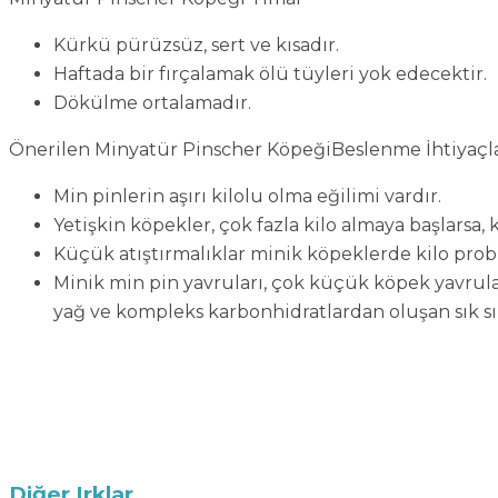
Kürkü pürüzsüz, sert ve kısadır.
Haftada bir fırçalamak ölü tüyleri yok edecektir.
Dökülme ortalamadır.
Önerilen Minyatür Pinscher KöpeğiBeslenme İhtiyaçla
Min pinlerin aşırı kilolu olma eğilimi vardır.
Yetişkin köpekler, çok fazla kilo almaya başlarsa, 
Küçük atıştırmalıklar minik köpeklerde kilo prob
Minik min pin yavruları, çok küçük köpek yavrular
yağ ve kompleks karbonhidratlardan oluşan sık s
Diğer Irklar