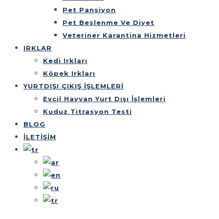
Pet Pansiyon
Pet Beslenme Ve Diyet
Veteriner Karantina Hizmetleri
IRKLAR
Kedi Irkları
Köpek Irkları
YURTDIŞI ÇIKIŞ İŞLEMLERİ
Evcil Hayvan Yurt Dışı İşlemleri
Kuduz Titrasyon Testi
BLOG
İLETİŞİM