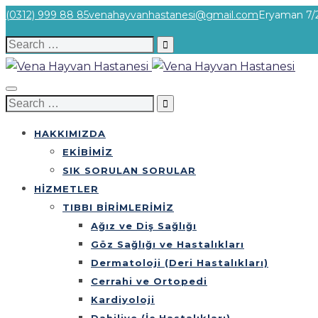
(0312) 999 88 85
venahayvanhastanesi@gmail.com
Eryaman 7/2
Search
for:
Search
for:
HAKKIMIZDA
EKİBİMİZ
SIK SORULAN SORULAR
HİZMETLER
TIBBI BİRİMLERİMİZ
Ağız ve Diş Sağlığı
Göz Sağlığı ve Hastalıkları
Dermatoloji (Deri Hastalıkları)
Cerrahi ve Ortopedi
Kardiyoloji