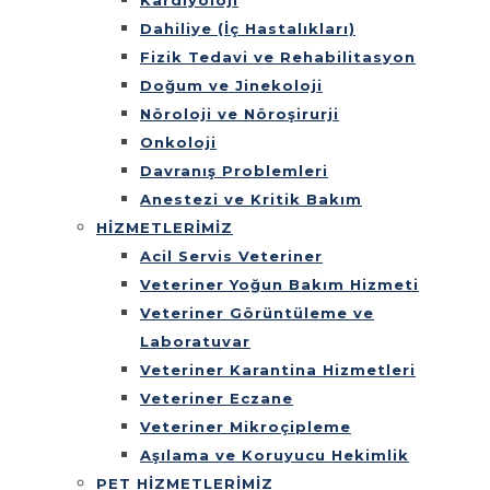
Kardiyoloji
Dahiliye (İç Hastalıkları)
Fizik Tedavi ve Rehabilitasyon
Doğum ve Jinekoloji
Nöroloji ve Nöroşirurji
Onkoloji
Davranış Problemleri
Anestezi ve Kritik Bakım
HİZMETLERİMİZ
Acil Servis Veteriner
Veteriner Yoğun Bakım Hizmeti
Veteriner Görüntüleme ve
Laboratuvar
Veteriner Karantina Hizmetleri
Veteriner Eczane
Veteriner Mikroçipleme
Aşılama ve Koruyucu Hekimlik
PET HİZMETLERİMİZ