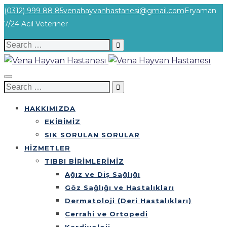
(0312) 999 88 85
venahayvanhastanesi@gmail.com
Eryaman
7/24 Acil Veteriner
Search
for:
Search
for:
HAKKIMIZDA
EKİBİMİZ
SIK SORULAN SORULAR
HİZMETLER
TIBBI BİRİMLERİMİZ
Ağız ve Diş Sağlığı
Göz Sağlığı ve Hastalıkları
Dermatoloji (Deri Hastalıkları)
Cerrahi ve Ortopedi