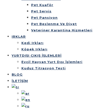
Pet Kuaför
Pet Servis
Pet Pansiyon
Pet Beslenme Ve Diyet
Veteriner Karantina Hizmetleri
IRKLAR
Kedi Irkları
Köpek Irkları
YURTDIŞI ÇIKIŞ İŞLEMLERİ
Evcil Hayvan Yurt Dışı İşlemleri
Kuduz Titrasyon Testi
BLOG
İLETİŞİM