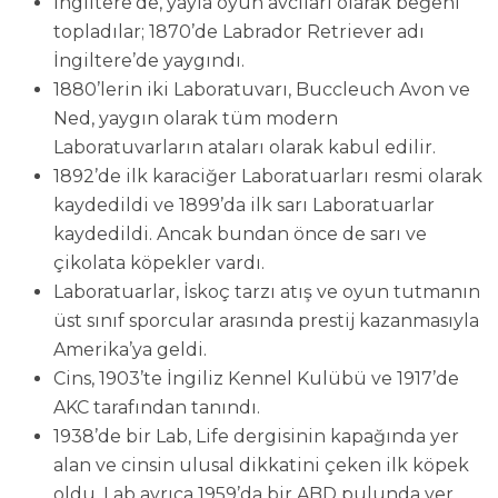
İngiltere’de, yayla oyun avcıları olarak beğeni
topladılar; 1870’de Labrador Retriever adı
İngiltere’de yaygındı.
1880’lerin iki Laboratuvarı, Buccleuch Avon ve
Ned, yaygın olarak tüm modern
Laboratuvarların ataları olarak kabul edilir.
1892’de ilk karaciğer Laboratuarları resmi olarak
kaydedildi ve 1899’da ilk sarı Laboratuarlar
kaydedildi. Ancak bundan önce de sarı ve
çikolata köpekler vardı.
Laboratuarlar, İskoç tarzı atış ve oyun tutmanın
üst sınıf sporcular arasında prestij kazanmasıyla
Amerika’ya geldi.
Cins, 1903’te İngiliz Kennel Kulübü ve 1917’de
AKC tarafından tanındı.
1938’de bir Lab, Life dergisinin kapağında yer
alan ve cinsin ulusal dikkatini çeken ilk köpek
oldu. Lab ayrıca 1959’da bir ABD pulunda yer