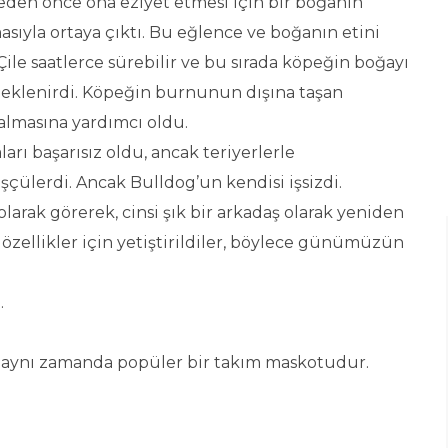
eden önce ona eziyet etmesi için bir boğanın
sıyla ortaya çıktı. Bu eğlence ve boğanın etini
ile saatlerce sürebilir ve bu sırada köpeğin boğayı
beklenirdi. Köpeğin burnunun dışına taşan
 almasına yardımcı oldu.
ı başarısız oldu, ancak teriyerlerle
şçülerdi. Ancak Bulldog’un kendisi işsizdi.
olarak görerek, cinsi şık bir arkadaş olarak yeniden
özellikler için yetiştirildiler, böylece günümüzün
.
ve aynı zamanda popüler bir takım maskotudur.