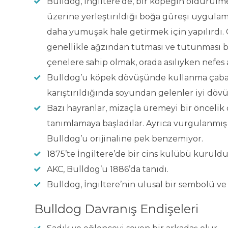
Bulldog, İngiltere’de, bir köpeğin öldürülm
üzerine yerleştirildiği boğa güreşi uygulama
daha yumuşak hale getirmek için yapılırdı. Ç
genellikle ağzından tutması ve tutunması 
çenelere sahip olmak, orada asılıyken nefes
Bulldog’u köpek dövüşünde kullanma çabalar
karıştırıldığında soyundan gelenler iyi dövü
Bazı hayranlar, mizaçla üremeyi bir öncelik 
tanımlamaya başladılar. Ayrıca vurgulanmış 
Bulldog’u orijinaline pek benzemiyor.
1875’te İngiltere’de bir cins kulübü kuruldu
AKC, Bulldog’u 1886’da tanıdı.
Bulldog, İngiltere’nin ulusal bir sembolü 
Bulldog Davranış Endişeleri