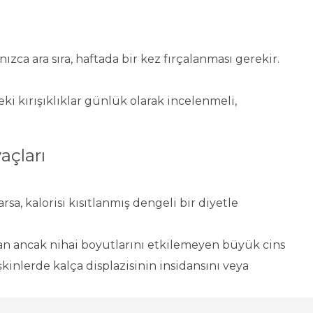
ızca ara sıra, haftada bir kez fırçalanması gerekir.
eki kırışıklıklar günlük olarak incelenmeli,
açları
rsa, kalorisi kısıtlanmış dengeli bir diyetle
an ancak nihai boyutlarını etkilemeyen büyük cins
kinlerde kalça displazisinin insidansını veya