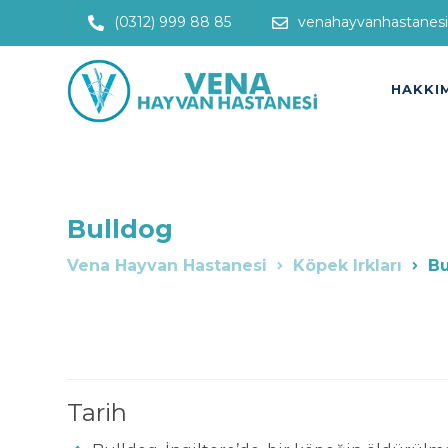
(0312) 999 88 85
venahayvanhastanes
HAKKI
Bulldog
Vena Hayvan Hastanesi
Köpek Irkları
Bu
Tarih