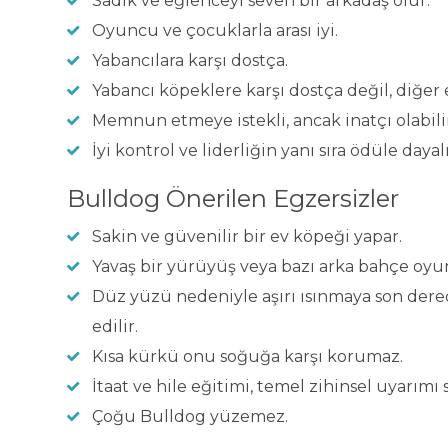
Sadık ve eğlenceyi seven bir arkadaş olur.
Oyuncu ve çocuklarla arası iyi.
Yabancılara karşı dostça.
Yabancı köpeklere karşı dostça değil, diğer e
Memnun etmeye istekli, ancak inatçı olabilir.
İyi kontrol ve liderliğin yanı sıra ödüle dayal
Bulldog Önerilen Egzersizler
Sakin ve güvenilir bir ev köpeği yapar.
Yavaş bir yürüyüş veya bazı arka bahçe oyun
Düz yüzü nedeniyle aşırı ısınmaya son derece
edilir.
Kısa kürkü onu soğuğa karşı korumaz.
İtaat ve hile eğitimi, temel zihinsel uyarımı 
Çoğu Bulldog yüzemez.