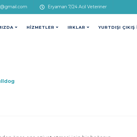
i@gmail.com
Eryaman 7/24 Acil Veteriner
MIZDA
HİZMETLER
IRKLAR
YURTDIŞI ÇIKIŞ
lldog