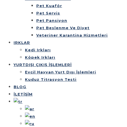
Pet Kuaför
Pet Servis
Pet Pansiyon
Pet Beslenme Ve Diyet
Veteriner Karantina Hizmetleri
IRKLAR
Kedi Irkları
Köpek Irkları
YURTDIŞI ÇIKIŞ İŞLEMLERİ
Evcil Hayvan Yurt Dışı İşlemleri
Kuduz Titrasyon Testi
BLOG
İLETİŞİM