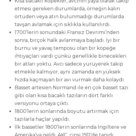
Kısa bacaklı köpekler, avcının yaya olarak takip
etmesi gereken durumlarda, örneğin kalın
örtüden veya atın bulunmadığı durumlarda
tavşan avlamak için sıklıkla kullanılırdı.
1700’lerin sonundaki Fransız Devrimi’nden
sonra, birçok halk avlanmaya başladı. İyi bir
burnu ve yavaş temposu olan bir köpeğe
ihtiyaçları vardı çünkü genellikle binecekleri
bir atları yoktu. Avcı sadece yürüyerek takip
etmekle kalmıyor, aynı zamanda en yüksek
hızda kaçmayan bir avı vurmak daha kolaydı.
Basset artesien Normand ile en çok basset tazı
gibi olan kısa bacaklı tazıların dört farklı
versiyonu ortaya çıktı.
1800’lerin sonlarında boyutu artırmak için
tazılarla haçlar yapıldı.
İlk bassetler 1800’lerin sonlarında İngiltere ve
Amerika’ya geldi. AKC, cinsi 1911’de tanıdı.