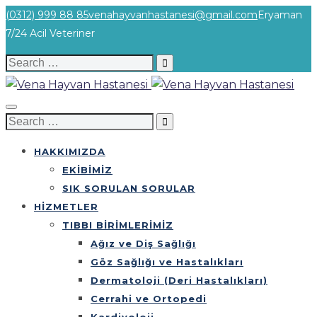
(0312) 999 88 85
venahayvanhastanesi@gmail.com
Eryaman
7/24 Acil Veteriner
Search
for:
Search
for:
HAKKIMIZDA
EKİBİMİZ
SIK SORULAN SORULAR
HİZMETLER
TIBBI BİRİMLERİMİZ
Ağız ve Diş Sağlığı
Göz Sağlığı ve Hastalıkları
Dermatoloji (Deri Hastalıkları)
Cerrahi ve Ortopedi